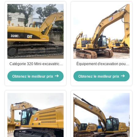
Catégorie 320 Mini-excavatrice
Équipement d'excavation pour
Caterpillar d'occasion
paysages CAT349
équipement de creusement de
Obtenez le meilleur prix
Obtenez le meilleur prix
110 kW à 2000 tours par minute