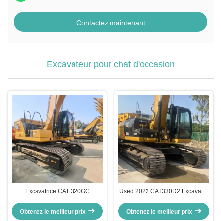
Contactez maintenant
Excavateur pour chat d'occasion
Excavatrice CAT 320GC
Used 2022 CAT330D2 Excavator
d'occasion 2024 600h
30ton with 1.54m³ Bucket
Excavatrice à chenilles
Obtenez le meilleur prix
Obtenez le meilleur prix
d'occasion de haute qualité pour