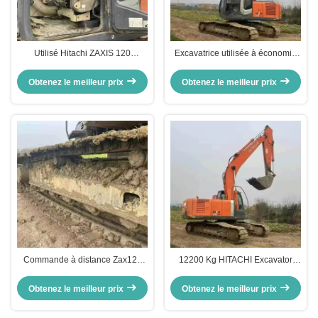
Utilisé Hitachi ZAXIS 120
Excavatrice utilisée à économie
excavateur excavateur
de carburant HITACHI Zax120
télécommande 1 tonne de charge
Machine de construction
Obtenez le meilleur prix
Obtenez le meilleur prix
pour la construction
d'occasion
Commande à distance Zax120
12200 Kg HITACHI Excavator
Excavateur Hitachi d'occasion
Zax120 Construction Machine de
Machines de construction Hitachi
creusement d'occasion
Obtenez le meilleur prix
Obtenez le meilleur prix