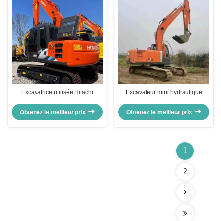
Excavatrice utilisée Hitachi
Excavateur mini hydraulique
ZX120 pour la construction
HITACHI Zax210 pour travaux de
urbaine
démolition
Obtenez le meilleur prix
Obtenez le meilleur prix
1
2