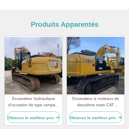
Produits Apparentés
Excavateur hydraulique
Excavateur à rouleaux de
d'occasion de type rampant
deuxième main CAT
CAT 323GX Excavateurs de
Excavateur hydraulique
deuxième main 21800 kg
CAT320D2L Équipement de
Obtenez le meilleur prix
Obtenez le meilleur prix
construction