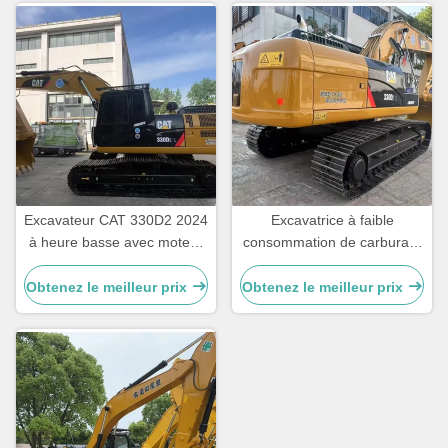
Excavateur CAT 330D2 2024
Excavatrice à faible
à heure basse avec moteur
consommation de carburant
CAT7.1ACERT et vitesse
CAT330D2 avec un châssis
nominale de 5,3 km/h
de roulement durable et une
Obtenez le meilleur prix
Obtenez le meilleur prix
capacité de 30 tonnes