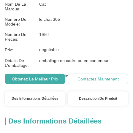
Nom De La
Cat
Marque:
Numéro De
le chat 305
Modèle:
Nombre De
1SET
Pièces:
negotiable
Prix:
Détails De
emballage en cadre ou en conteneur
L'emballage:
Conditions De
L/C, T/T, Western Union
Obtenez Le Meilleur Prix
Contactez Maintenant
Paiement:
Des Informations Détaillées
Description Du Produit
Des Informations Détaillées