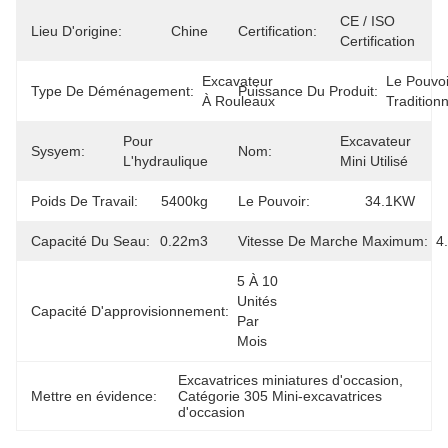
CE / ISO 
Lieu D'origine:
Chine
Certification:
Certification
Excavateur 
Le Pouvoir
Type De Déménagement:
Puissance Du Produit:
À Rouleaux
Traditionn
Pour 
Excavateur 
Sysyem:
Nom:
L'hydraulique
Mini Utilisé
Poids De Travail:
5400kg
Le Pouvoir:
34.1KW
Capacité Du Seau:
0.22m3
Vitesse De Marche Maximum:
4
5 À 10 
Unités 
Capacité D'approvisionnement:
Par 
Mois
Excavatrices miniatures d'occasion
, 
Mettre en évidence:
Catégorie 305 Mini-excavatrices 
d'occasion