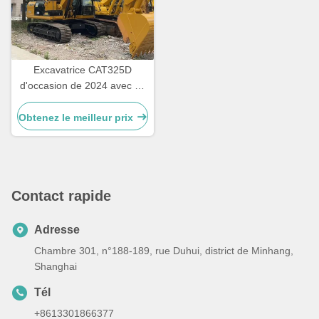
Excavatrice CAT325D
d'occasion de 2024 avec un
poids en service de 25
tonnes, une vitesse de 5,3
Obtenez le meilleur prix
km/h et une garantie de 12
mois
Contact rapide
Adresse
Chambre 301, n°188-189, rue Duhui, district de Minhang,
Shanghai
Tél
+8613301866377