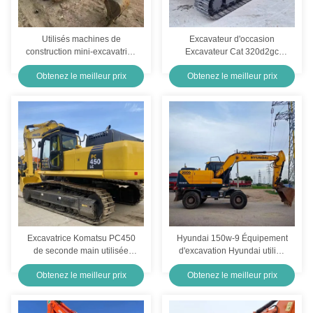
Utilisés machines de
Excavateur d'occasion
construction mini-excavatrice
Excavateur Cat 320d2gc
creuseuse SDLG 16 85kW
Excavateur à rouleaux
Obtenez le meilleur prix
Obtenez le meilleur prix
Pour les travaux miniers
d'occasion Avec moteur
robuste
Excavatrice Komatsu PC450
Hyundai 150w-9 Équipement
de seconde main utilisée
d'excavation Hyundai utilisé
pour la construction
pour la construction de
Obtenez le meilleur prix
Obtenez le meilleur prix
routes