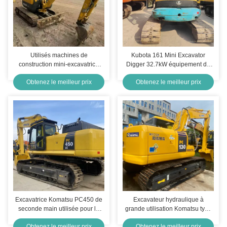
Utilisés machines de
Kubota 161 Mini Excavator
construction mini-excavatrice
Digger 32.7kW équipement de
creuseuse SDLG 16 85kW Pour
déplacement de terre ancienne
Obtenez le meilleur prix
Obtenez le meilleur prix
les travaux miniers
Excavatrice Komatsu PC450 de
Excavateur hydraulique à
seconde main utilisée pour la
grande utilisation Komatsu type
construction
KOMATSU PC 130
Obtenez le meilleur prix
Obtenez le meilleur prix