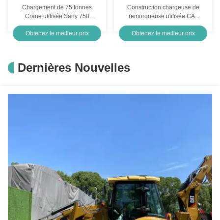
Chargement de 75 tonnes
Construction chargeuse de
Crane utilisée Sany 750
remorqueuse utilisée CAT
Construction Hydraulique
966H 6T Charge de
Obtenez le meilleur prix
Obtenez le meilleur prix
Cran de camion d'occasion
deuxième main Tracteur
chargeuse de remorqueuse
Dernières Nouvelles