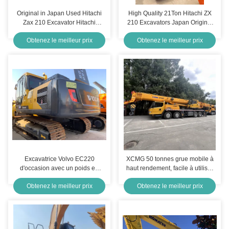
Original in Japan Used Hitachi
High Quality 21Ton Hitachi ZX
Zax 210 Excavator Hitachi
210 Excavators Japan Original
Zx120 ZX200 Excavator on Sale
210 Earth-Moving Hydraulic
Obtenez le meilleur prix
Obtenez le meilleur prix
Machinery Used Excavators
Excavatrice Volvo EC220
XCMG 50 tonnes grue mobile à
d'occasion avec un poids en
haut rendement, facile à utiliser
ordre de marche de 20 tonnes,
et fiable pour le levage lourd
Obtenez le meilleur prix
Obtenez le meilleur prix
une capacité de godet de 1,44
m³ et une garantie de 12 mois