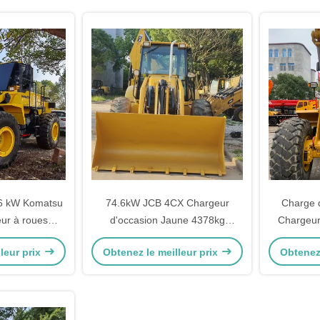
46 kW Komatsu
74.6kW JCB 4CX Chargeur
Charge 
ur à roues
d'occasion Jaune 4378kg
Chargeur
es Charge pour
Ascenseur chargeur de
950GC Co
leur prix
Obtenez le meilleur prix
Obtenez 
lture
remorqueuse d'occasion Roue
en mouvement