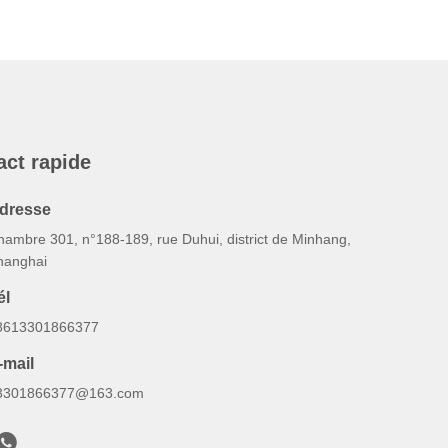
act rapide
dresse
hambre 301, n°188-189, rue Duhui, district de Minhang,
hanghai
él
8613301866377
-mail
3301866377@163.com