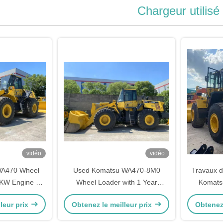
Chargeur utilisé
vidéo
vidéo
WA470 Wheel
Used Komatsu WA470-8M0
Travaux de
 KW Engine 1
Wheel Loader with 1 Year
Komats
r Earthmoving
Warranty and 3.60 - 5.20 m³
204kW ref
leur prix
Obtenez le meilleur prix
Obtenez 
ery
Bucket Capacity
chargeu