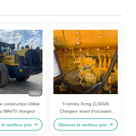
vidéo
 construction Utilisé
5 tonnes Xcmg ZL50GN
u WA470 chargeur
Chargeur avant d'occasion
roidissement à l'eau
Machines lourdes pour le
le meilleur prix
Obtenez le meilleur prix
rs de seconde main
transport de briques