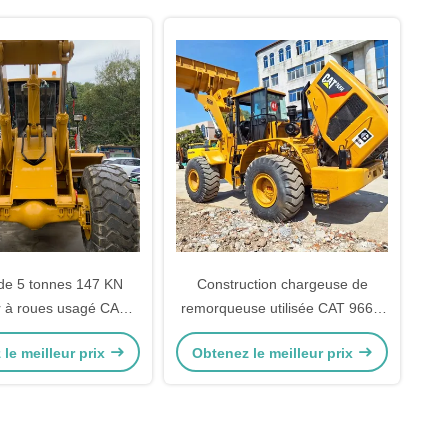
de 5 tonnes 147 KN
Construction chargeuse de
 à roues usagé CAT
remorqueuse utilisée CAT 966H
ntrôle hydraulique
6T Charge de deuxième main
le meilleur prix
Obtenez le meilleur prix
Tracteur chargeuse de
remorqueuse