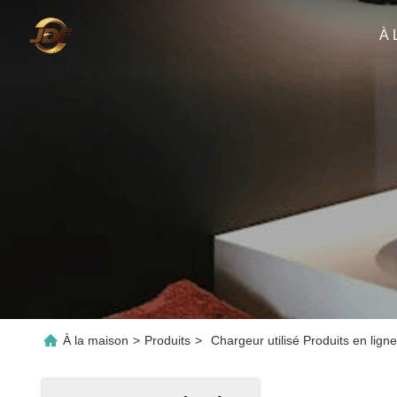
À 
À la maison
>
Produits
>
Chargeur utilisé Produits en ligne