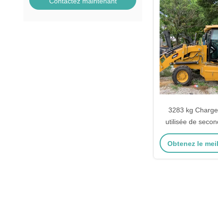
Contactez maintenant
3283 kg Charg
utilisée de seco
420F Charg
Obtenez le meil
remorqueuse 76,
construc