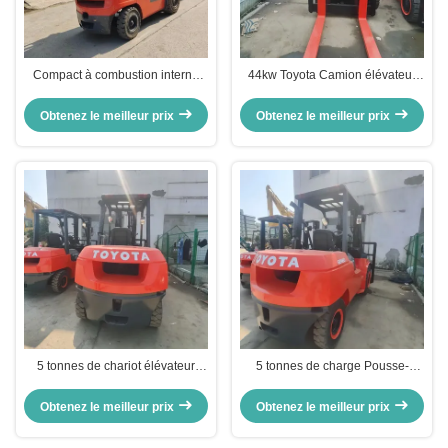
Compact à combustion interne
44kw Toyota Camion élévateur
Toyota 30 utilisé chariot élévateur
diesel d'occasion avec une
3 tonnes de capacité certifié CE
capacité de charge de 5 tonnes
Obtenez le meilleur prix
Obtenez le meilleur prix
5 tonnes de chariot élévateur
5 tonnes de charge Pousse-
Toyota 50 Chariot élévateur
pousse d'occasion Mini Toyota 50
d'occasion avec hauteur de
Pousse-pousse diesel Haute
Obtenez le meilleur prix
Obtenez le meilleur prix
levage de 3,5 m
efficacité