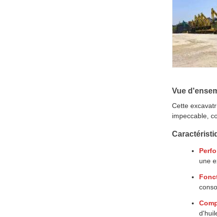
Vue d'ensem
Cette excavatr
impeccable, co
Caractéristi
Perf
une e
Fonc
conso
Compo
d'hui