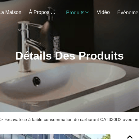
La Maison
À Propos De Nous
Vidéo
Produits
Détails Des Produits
>
Excavatrice à faible consommation de carburant CAT330D2 avec un 