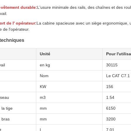
-vêtement durable:
L'usure minimale des rails, des chaînes et des roule
vail.
rt de l' opérateur:
La cabine spacieuse avec un siège ergonomique, un 
e de l'opérateur.
techniques
Unité
Pour l'utili
ail
en kg
30115
Nom
Le CAT C7.1
KW
156
 seau
m3
1.54
la tige
mm
6150
 bras
mm
3200
t
L
7.01