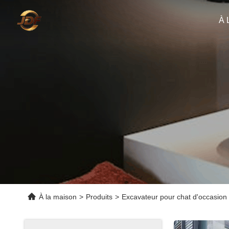
À 
À la maison
>
Produits
>
Excavateur pour chat d'occasion