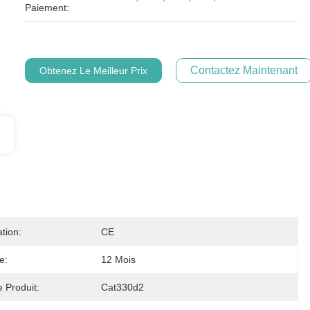
Paiement:
Contactez Maintenant
Obtenez Le Meilleur Prix
ation:
CE
e:
12 Mois
 Produit:
Cat330d2