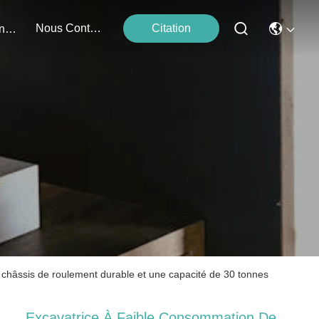
Nous Contacter
Citation
Événements
châssis de roulement durable et une capacité de 30 tonnes
Excavatrice À Faible Consommation De