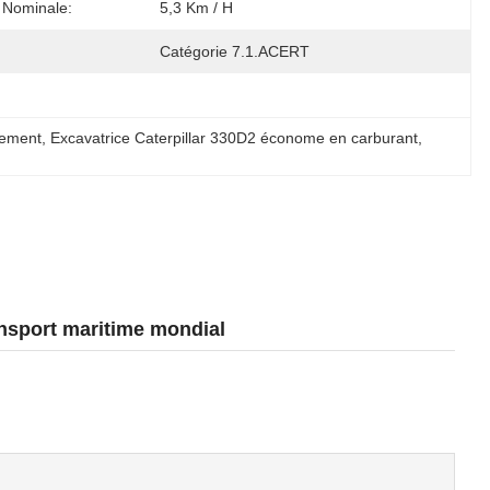
 Nominale:
5,3 Km / H
:
Catégorie 7.1.ACERT
nement
, 
Excavatrice Caterpillar 330D2 économe en carburant
, 
ansport maritime mondial