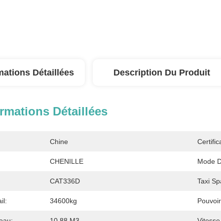
mations Détaillées
Description Du Produit
rmations Détaillées
Chine
Certific
CHENILLE
Mode D
CAT336D
Taxi Sp
il:
34600kg
Pouvoir
eau:
10,88 M3
Vitess