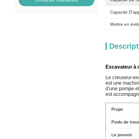
Contactez maintenant
Capacité D'ap
Mettre en évid
Descript
Excavateur à c
Le creuseur-exc
est une machin
d'une pompe et
est accompagné 
Projet
Poids de trava
Le pouvoir