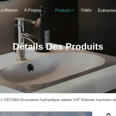
La Maison
À Propos De Nous
Vidéo
Produits
Détails Des Produits
>
CAT336D Excavatrice hydraulique utilisée CAT Robuste machines de