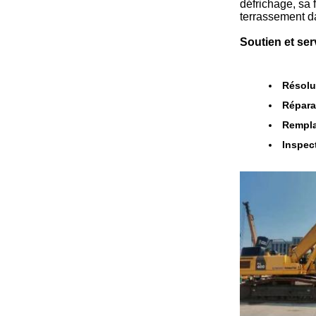
défrichage, sa 
terrassement d
Soutien et ser
Résolu
Répara
Rempla
Inspec