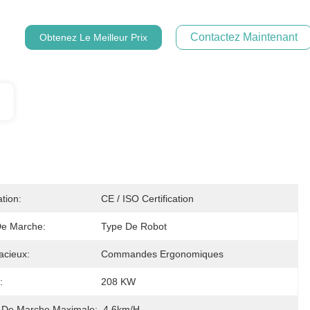
Contactez Maintenant
Obtenez Le Meilleur Prix
ation:
CE / ISO Certification
e Marche:
Type De Robot
acieux:
Commandes Ergonomiques
:
208 KW
e De Marche Maximale:
4.6km/H