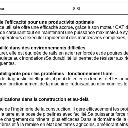
eur
8.8L
e l'efficacité pour une productivité optimale
ce utilisée offre une efficacité accrue, grâce à son moteur CAT 
e carburant tout en maintenant une puissance maximale.Le systè
 opérateurs d'exécuter rapidement des manœuvres complexes, ce
lité dans des environnements difficiles
er, elle est équipée de rails en acier renforcés et de poutres d
ujette aux inondationsSa durabilité lui permet de résister aux rig
quentes.
ntelligente pour les problèmes - fonctionnement libre
 de diagnostic intelligents, il peut détecter en temps réel les 
 bon fonctionnement de la machine, réduisant au minimum les tem
plications dans la construction et au-delà
 de l'ingénierie de la construction, il gère efficacement les pro
 la terre et la pose de pipelines avec facilité.Sa puissante force
 le chargement du minerai plus efficaces.Dans le domaine de la co
ières et à la remise en état des terres agricoles, améliorant ains