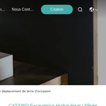
Nous Contacter
Citation
Événements
 déplacement de terre d'occasion
CAT336D Excavatrice Hydraulique Utilisée