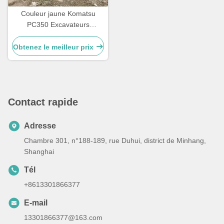
Couleur jaune Komatsu
PC350 Excavateurs
Komatsu utilisés 32300 kg
Pour la construction et
Obtenez le meilleur prix
l'exploitation minière
Contact rapide
Adresse
Chambre 301, n°188-189, rue Duhui, district de Minhang,
Shanghai
Tél
+8613301866377
E-mail
13301866377@163.com