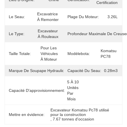
Certification
Excavatrice 
Le Seau:
Plage Du Moteur:
3.26L
À Remonter
Excavateur 
Le Type:
Profondeur Maximale De Creuse
À Rouleaux
Pour Les 
Komatsu 
Taille Totale:
Véhicules 
Modèlebota:
PC78
À Moteur
Marque De Soupape Hydraulique:
Capacité Du Seau:
Originaux
0.28m3
5 À 10 
Unités 
Capacité D'approvisionnement:
Par 
Mois
Excavateur Komatsu Pc78 utilisé 
Mettre en évidence:
pour la construction
, 
7.67 tonnes d'occasion