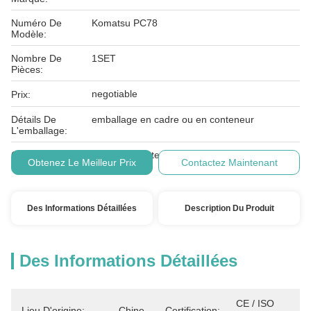
Numéro De
Komatsu PC78
Modèle:
Nombre De
1SET
Pièces:
negotiable
Prix:
Détails De
emballage en cadre ou en conteneur
L'emballage:
Conditions De
L/C, T/T, Western Union
Obtenez Le Meilleur Prix
Contactez Maintenant
Paiement:
Des Informations Détaillées
Description Du Produit
Des Informations Détaillées
CE / ISO 
Lieu D'origine:
Chine
Certification: