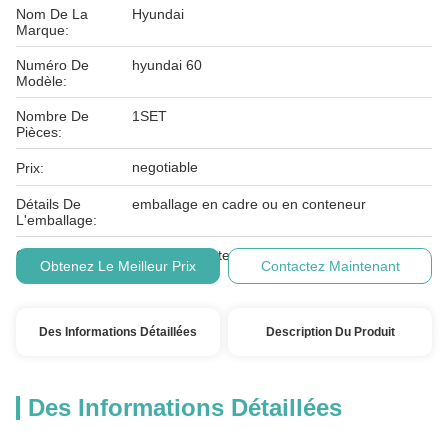
Nom De La
Hyundai
Marque:
Numéro De
hyundai 60
Modèle:
Nombre De
1SET
Pièces:
negotiable
Prix:
Détails De
emballage en cadre ou en conteneur
L'emballage:
Conditions De
L/C, T/T, Western Union
Obtenez Le Meilleur Prix
Contactez Maintenant
Paiement:
Des Informations Détaillées
Description Du Produit
Des Informations Détaillées