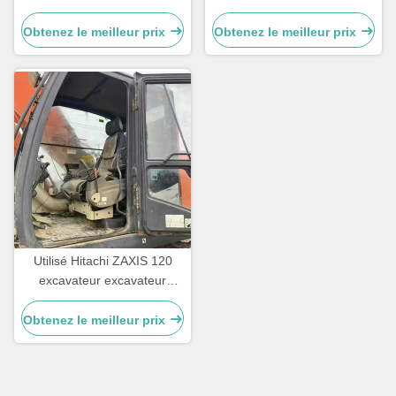
Excavateur Utilisé
HITACHI Zax120 pour
Équipement de terrassement
l'exploitation minière de la
Obtenez le meilleur prix
Obtenez le meilleur prix
20300 kg
roche
Utilisé Hitachi ZAXIS 120
excavateur excavateur
télécommande 1 tonne de
charge pour la construction
Obtenez le meilleur prix