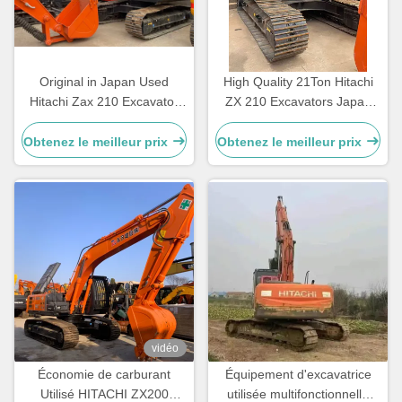
Original in Japan Used
High Quality 21Ton Hitachi
Hitachi Zax 210 Excavator
ZX 210 Excavators Japan
Hitachi Zx120 ZX200
Original 210 Earth-Moving
Excavator on Sale
Hydraulic Machinery Used
Obtenez le meilleur prix
Obtenez le meilleur prix
Excavators
vidéo
Économie de carburant
Équipement d'excavatrice
Utilisé HITACHI ZX200
utilisée multifonctionnelle