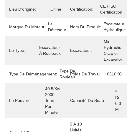
CE / ISO 
Lieu D'origine:
Chine
Certification:
Certification
Le 
Excavateur 
Marque Du Moteur:
Nom Du Produit:
Détecteur
Hydraulique
Mini 
Excavateur 
Hydraulic 
Le Type:
Excavateur:
À Rouleaux
Crawler 
Excavator
Type De 
Type De Déménagement:
Poids De Travail:
6510KG
Rouleau
40.5/kw 
³ 
2000 
De 
Le Pouvoir:
Tours 
Capacité Du Seau:
0,3 
Par 
M
Minute
5 À 10 
Unités 