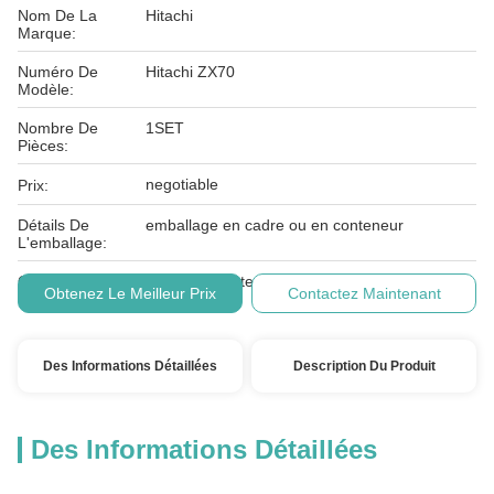
Nom De La
Hitachi
Marque:
Numéro De
Hitachi ZX70
Modèle:
Nombre De
1SET
Pièces:
negotiable
Prix:
Détails De
emballage en cadre ou en conteneur
L'emballage:
Conditions De
L/C, T/T, Western Union
Obtenez Le Meilleur Prix
Contactez Maintenant
Paiement:
Des Informations Détaillées
Description Du Produit
Des Informations Détaillées