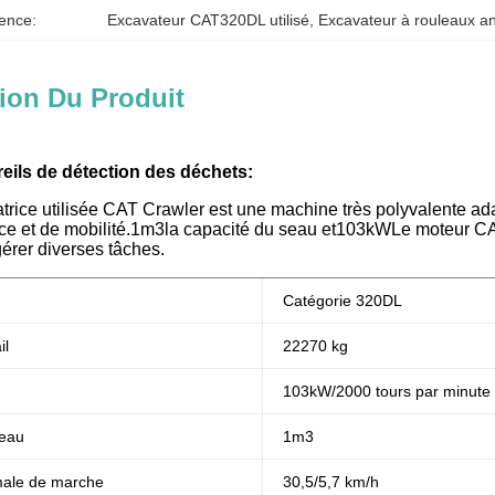
ence:
Excavateur CAT320DL utilisé
, 
Excavateur à rouleaux an
ion Du Produit
eils de détection des déchets:
trice utilisée CAT Crawler est une machine très polyvalente ad
ce et de mobilité.
1m3
la capacité du seau et
103
kW
Le moteur CA
érer diverses tâches.
Catégorie 320DL
il
22270 kg
103
kW
/2000 tours par minute
seau
1m3
male de marche
30,5/5,7 km/h