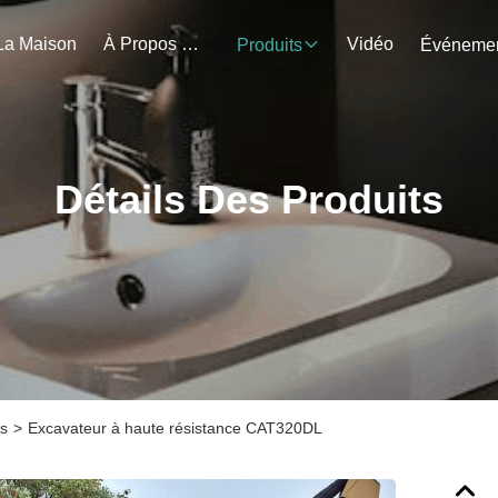
La Maison
À Propos De Nous
Vidéo
Produits
Détails Des Produits
es
>
Excavateur à haute résistance CAT320DL