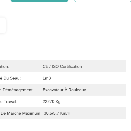
ation:
CE / ISO Certification
té Du Seau:
1m3
e Déménagement:
Excavateur À Rouleaux
e Travail:
22270 Kg
e De Marche Maximum:
30,5/5,7 Km/h