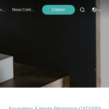
Nous Contacter
Citation
Événements
Excavateur À Haute Résistance CAT320DL