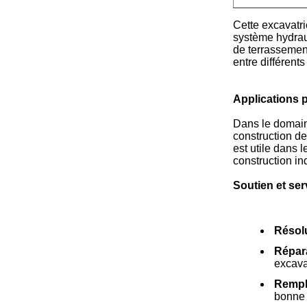
Cette excavatri
système hydraul
de terrassement
entre différent
Applications p
Dans le domaine
construction de
est utile dans l
construction ind
Soutien et ser
Résolu
Répar
excava
Rempl
bonne 