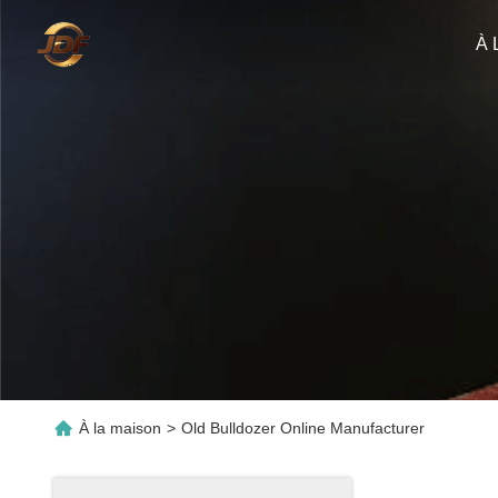
À 
À la maison
>
Old Bulldozer Online Manufacturer