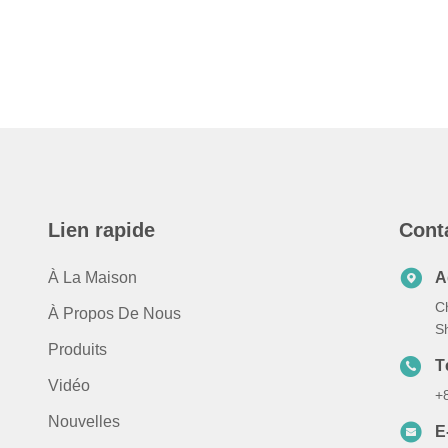
Lien rapide
Cont
À La Maison
A
C
À Propos De Nous
S
Produits
T
Vidéo
+
Nouvelles
E