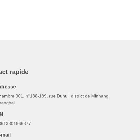
act rapide
dresse
hambre 301, n°188-189, rue Duhui, district de Minhang,
hanghai
él
8613301866377
-mail